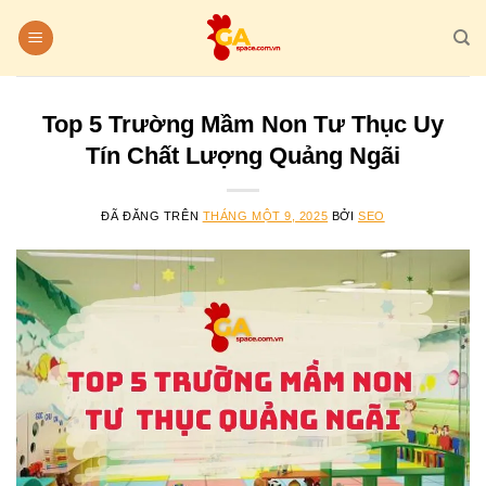
Chuyển
đến
nội
dung
Top 5 Trường Mầm Non Tư Thục Uy
Tín Chất Lượng Quảng Ngãi
ĐÃ ĐĂNG TRÊN
THÁNG MỘT 9, 2025
BỞI
SEO