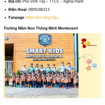
Địa chỉ
: Phú Vinh Tây – TTCC – Nghĩa Hành
Điện thoại
: 0905186213
Fanpage
:
Mầm Non Ong Nâu
Trường Mầm Non Thông Minh Montessori