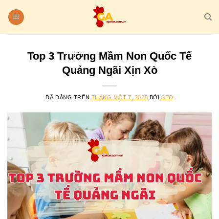
Chuyển
đến
nội
dung
Top 3 Trường Mầm Non Quốc Tế
Quảng Ngãi Xịn Xò
ĐÃ ĐĂNG TRÊN
THÁNG MỘT 7, 2025
BỞI
SEO