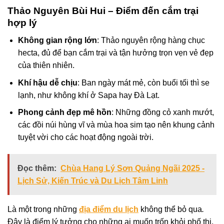
Thảo Nguyên Bùi Hui – Điểm đến cắm trại
hợp lý
Không gian rộng lớn
: Thảo nguyên rộng hàng chục
hecta, đủ để bạn cắm trại và tận hưởng trọn vẹn vẻ đẹp
của thiên nhiên.
Khí hậu dễ chịu
: Ban ngày mát mẻ, còn buổi tối thì se
lạnh, như không khí ở Sapa hay Đà Lạt.
Phong cảnh đẹp mê hồn
: Những đồng cỏ xanh mướt,
các đồi núi hùng vĩ và mùa hoa sim tạo nên khung cảnh
tuyệt vời cho các hoạt động ngoài trời.
Đọc thêm:
Chùa Hang Lý Sơn Quảng Ngãi 2025 -
Lịch Sử, Kiến Trúc và Du Lịch Tâm Linh
Là một trong những
địa điểm du lịch
không thể bỏ qua
.
Đây là điểm lý tưởng cho những ai muốn trốn khỏi phố thị,