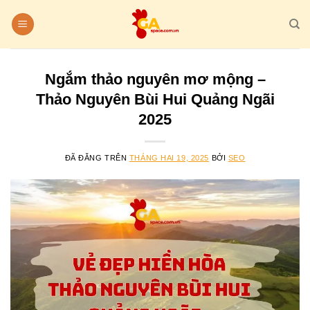
Chuyển
đến
nội
dung
Ngắm thảo nguyên mơ mộng –
Thảo Nguyên Bùi Hui Quảng Ngãi
2025
ĐÃ ĐĂNG TRÊN
THÁNG HAI 19, 2025
BỞI
SEO