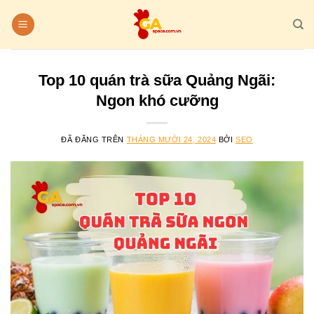
Chuyển
đến
nội
dung
Top 10 quán trà sữa Quảng Ngãi:
Ngon khó cưỡng
ĐÃ ĐĂNG TRÊN
THÁNG MƯỜI 24, 2024
BỞI
SEO