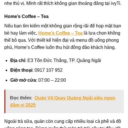
nhẹ thú vị. Mình rất thích không gian thoáng đãng tại ivyTi.
Home’s Coffee – Tea
Nếu bạn tìm kiếm một không gian rộng rãi để họp mặt bạn
bè hay làm việc,
Home’s Coffee – Tea
là lựa chọn không
thể bỏ qua. Với thiết kế hiện đại và menu đồ uống phong
phú, Home’s Coffee luôn thu hút đông đảo khách hàng.
Địa chỉ
: E3 Tôn Đức Thắng, TP. Quảng Ngãi
Điện thoại
: 0917 107 952
Giờ mở cửa
: 07:00 – 22:00
Đọc thêm:
Quán Vịt Quay Quảng Ngãi siêu ngon
đậm vị 2025
Ngoài trà sữa, quán còn cung cấp nhiều loại cà phê và đồ