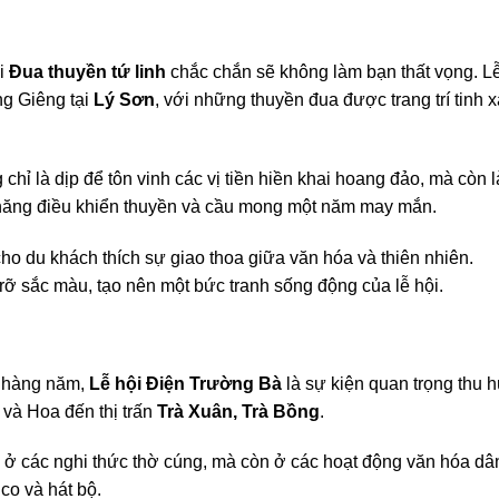
ội
Đua thuyền tứ linh
chắc chắn sẽ không làm bạn thất vọng. L
ng Giêng tại
Lý Sơn
, với những thuyền đua được trang trí tinh 
 chỉ là dịp để tôn vinh các vị tiền hiền khai hoang đảo, mà còn l
 năng điều khiển thuyền và cầu mong một năm may mắn.
ho du khách thích sự giao thoa giữa văn hóa và thiên nhiên.
rỡ sắc màu, tạo nên một bức tranh sống động của lễ hội.
h hàng năm,
Lễ hội Điện Trường Bà
là sự kiện quan trọng thu h
 và Hoa đến thị trấn
Trà Xuân, Trà Bồng
.
m ở các nghi thức thờ cúng, mà còn ở các hoạt động văn hóa dâ
co và hát bộ.