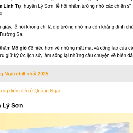
 Linh Tự
, huyện Lý Sơn, lễ hội nhằm tưởng nhớ các chiến sĩ
o.
n giấy, lễ hội không chỉ là dịp tưởng nhớ mà còn khẳng định ch
 Trường Sa.
é thăm
Mộ gió
để hiểu hơn về những mất mát và công lao của c
ưu giữ ký ức lịch sử, làm sống lại những câu chuyện về biển đả
 Ngãi chill nhất 2025
ững điểm đến ở Quảng Ngãi
.
n Lý Sơn