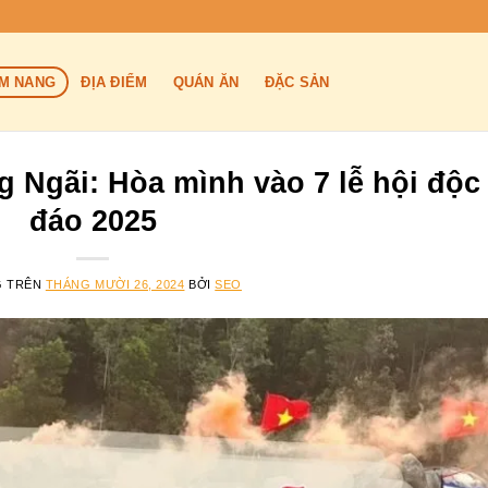
M NANG
ĐỊA ĐIỂM
QUÁN ĂN
ĐẶC SẢN
g Ngãi: Hòa mình vào 7 lễ hội độc
đáo 2025
G TRÊN
THÁNG MƯỜI 26, 2024
BỞI
SEO