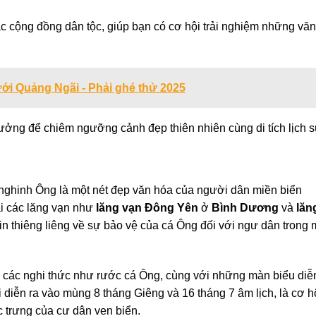
ác cộng đồng dân tộc, giúp bạn có cơ hội trải nghiệm những văn
ới Quảng Ngãi - Phải ghé thử 2025
tưởng để chiêm ngưỡng cảnh đẹp thiên nhiên cùng di tích lịch s
i nghinh Ông là một nét đẹp văn hóa của người dân miền biển
i các lăng vạn như
lăng vạn Đông Yên
ở
Bình Dương
và
lăn
tin thiêng liêng về sự bảo vệ của cá Ông đối với ngư dân trong 
n các nghi thức như rước cá Ông, cùng với những màn biểu diễ
 diễn ra vào mùng 8 tháng Giêng và 16 tháng 7 âm lịch, là cơ h
c trưng của cư dân ven biển.