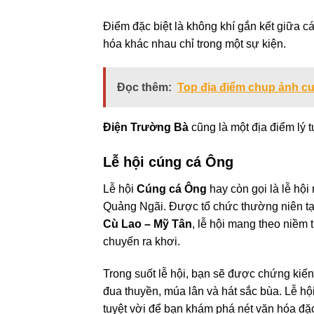
Điểm đặc biệt là không khí gắn kết giữa c
hóa khác nhau chỉ trong một sự kiện.
Đọc thêm:
Top địa điểm chụp ảnh cư
Điện Trường Bà
cũng là một địa điểm lý 
Lễ hội cúng cá Ông
Lễ hội
Cúng cá Ông
hay còn gọi là lễ hộ
Quảng Ngãi. Được tổ chức thường niên tạ
Cù Lao – Mỹ Tân
, lễ hội mang theo niềm 
chuyến ra khơi.
Trong suốt lễ hội, bạn sẽ được chứng kiế
đua thuyền, múa lân và hát sắc bùa. Lễ hội
tuyệt vời để bạn khám phá nét văn hóa đặ