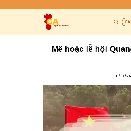
Chuyển
đến
nội
CẨ
dung
Mê hoặc lễ hội Quản
ĐÃ ĐĂN