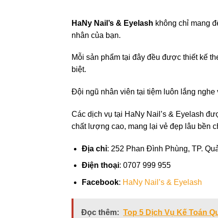
HaNy Nail’s & Eyelash
không chỉ mang đ
nhân của bạn.
Mỗi sản phẩm tại đây đều được thiết kế t
biệt.
Đội ngũ nhân viên tại tiệm luôn lắng nghe
Các dịch vụ tại HaNy Nail’s & Eyelash đư
chất lượng cao, mang lại vẻ đẹp lâu bền 
Địa chỉ
: 252 Phan Đình Phùng, TP. Qu
Điện thoại
: 0707 999 955
Facebook
:
HaNy Nail’s & Eyelash
Đọc thêm:
Top 5 Dịch Vụ Kế Toán Q