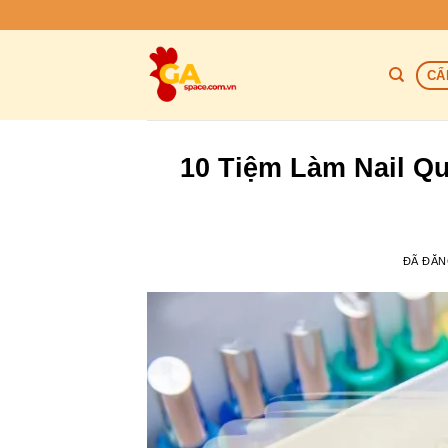
Chuyển
đến
nội
CẨ
dung
10 Tiệm Làm Nail Qu
ĐÃ ĐĂ