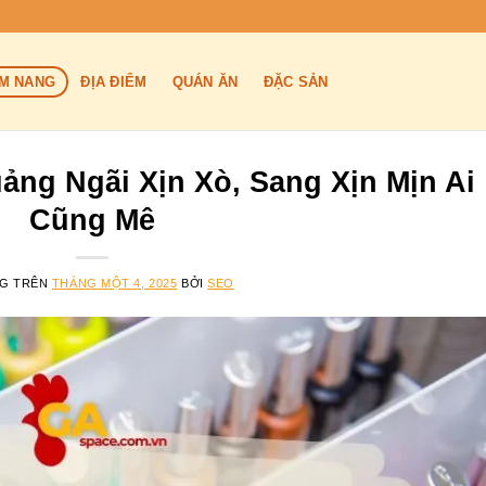
M NANG
ĐỊA ĐIỂM
QUÁN ĂN
ĐẶC SẢN
ảng Ngãi Xịn Xò, Sang Xịn Mịn Ai
Cũng Mê
NG TRÊN
THÁNG MỘT 4, 2025
BỞI
SEO