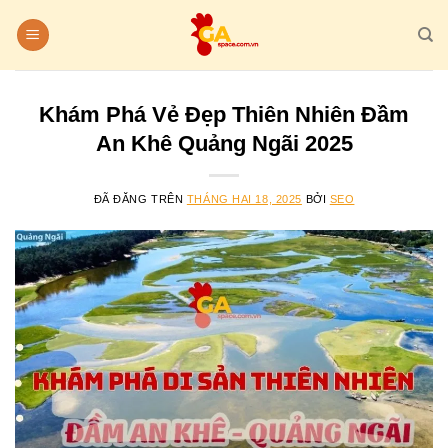
Chuyển
đến
nội
dung
Khám Phá Vẻ Đẹp Thiên Nhiên Đầm
An Khê Quảng Ngãi 2025
ĐÃ ĐĂNG TRÊN
THÁNG HAI 18, 2025
BỞI
SEO