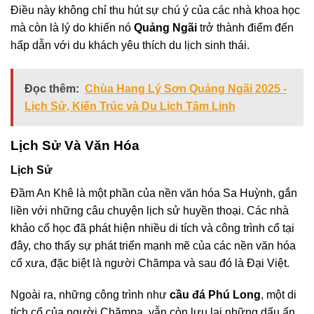
Điều này không chỉ thu hút sự chú ý của các nhà khoa học
mà còn là lý do khiến nó
Quảng Ngãi
trở thành điểm đến
hấp dẫn với du khách yêu thích du lịch sinh thái.
Đọc thêm:
Chùa Hang Lý Sơn Quảng Ngãi 2025 -
Lịch Sử, Kiến Trúc và Du Lịch Tâm Linh
Lịch Sử Và Văn Hóa
Lịch Sử
Đầm An Khê là một phần của nền văn hóa Sa Huỳnh, gắn
liền với những câu chuyện lịch sử huyền thoại. Các nhà
khảo cổ học đã phát hiện nhiều di tích và công trình cổ tại
đây, cho thấy sự phát triển mạnh mẽ của các nền văn hóa
cổ xưa, đặc biệt là người Chămpa và sau đó là Đại Việt.
Ngoài ra, những công trình như
cầu đá Phú Long
, một di
tích cổ của người Chămpa, vẫn còn lưu lại những dấu ấn