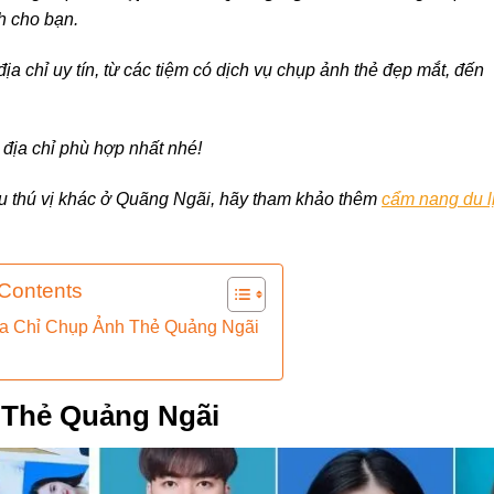
nh cho bạn.
ịa chỉ uy tín, từ các tiệm có dịch vụ chụp ảnh thẻ đẹp mắt, đến
địa chỉ phù hợp nhất nhé!
u thú vị khác ở Quãng Ngãi, hãy tham khảo thêm
cẩm nang du l
 Contents
ịa Chỉ Chụp Ảnh Thẻ Quảng Ngãi
 Thẻ Quảng Ngãi