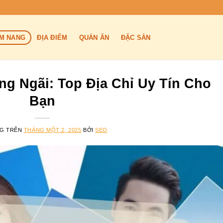
M NANG
ĐỊA ĐIỂM
QUÁN ĂN
ĐẶC SẢN
g Ngãi: Top Địa Chỉ Uy Tín Cho
Bạn
NG TRÊN
THÁNG MỘT 2, 2025
BỞI
SEO