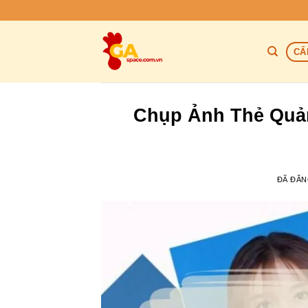
Chuyển
đến
nội
CẨ
dung
Chụp Ảnh Thẻ Quản
ĐÃ ĐĂ