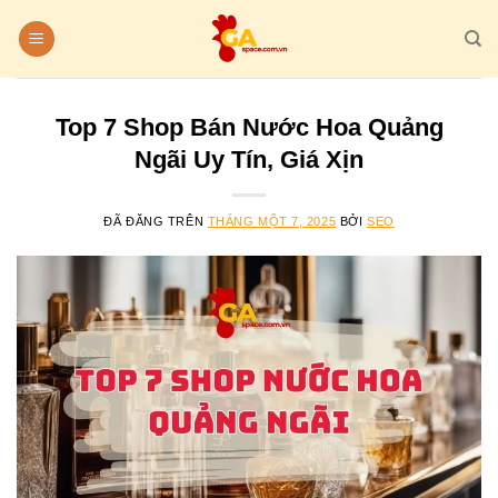
Chuyển
đến
nội
dung
Top 7 Shop Bán Nước Hoa Quảng
Ngãi Uy Tín, Giá Xịn
ĐÃ ĐĂNG TRÊN
THÁNG MỘT 7, 2025
BỞI
SEO