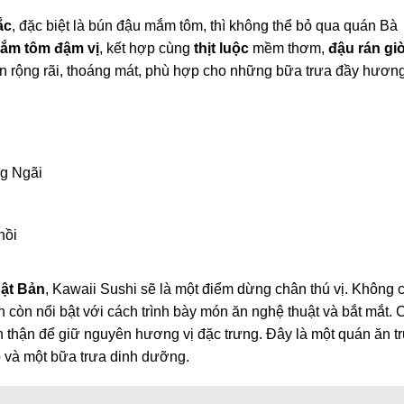
ắc
, đặc biệt là bún đậu mắm tôm, thì không thể bỏ qua quán Bà
ắm tôm đậm vị
, kết hợp cùng
thịt luộc
mềm thơm,
đậu rán gi
n rộng rãi, thoáng mát, phù hợp cho những bữa trưa đầy hương
ng Ngãi
hồi
ật Bản
, Kawaii Sushi sẽ là một điểm dừng chân thú vị. Không c
n còn nổi bật với cách trình bày món ăn nghệ thuật và bắt mắt. 
n thận để giữ nguyên hương vị đặc trưng. Đây là một quán ăn t
p và một bữa trưa dinh dưỡng.