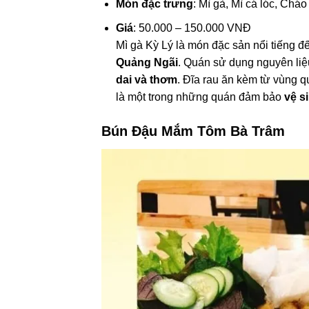
Món đặc trưng
: Mì gà, Mì cá lóc, Cháo
Giá
: 50.000 – 150.000 VNĐ
Mì gà Kỳ Lý là món đặc sản nổi tiếng 
Quảng Ngãi
. Quán sử dụng nguyên li
dai và thơm
. Đĩa rau ăn kèm từ vùng 
là một trong những quán đảm bảo
vệ s
Bún Đậu Mắm Tôm Bà Trâm