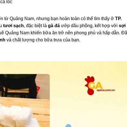
 cá lóc
đến từ Quảng Nam, nhưng bạn hoàn toàn có thể tìm thấy ở
TP.
ệu
tươi sạch
, đặc biệt là
gà đá
ướp dầu phộng, kết hợp với
sợi
quê Quảng Nam khiến bữa ăn trở nên phong phú và hấp dẫn. Đ
inh
và chất lượng cho bữa trưa của bạn.