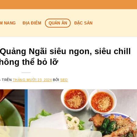
M NANG
ĐỊA ĐIỂM
QUÁN ĂN
ĐẶC SẢN
Quảng Ngãi siêu ngon, siêu chill
hông thể bỏ lỡ
G TRÊN
THÁNG MƯỜI 23, 2024
BỞI
SEO