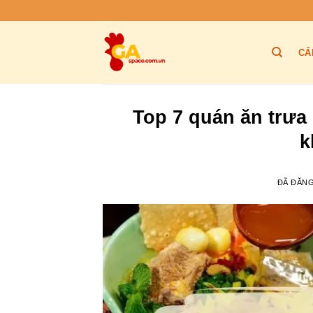
Chuyển
đến
nội
CẨ
dung
Top 7 quán ăn trưa 
k
ĐÃ ĐĂN