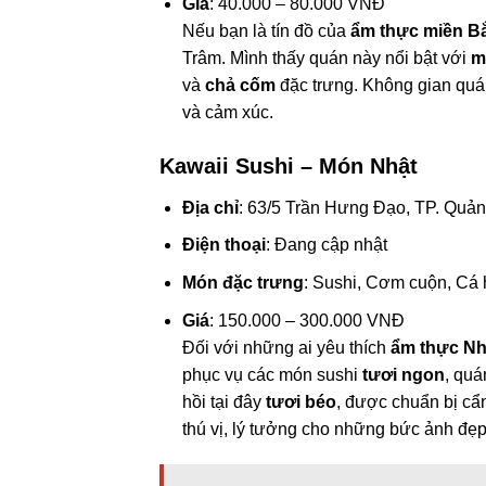
Giá
: 40.000 – 80.000 VNĐ
Nếu bạn là tín đồ của
ẩm thực miền B
Trâm. Mình thấy quán này nổi bật với
m
và
chả cốm
đặc trưng. Không gian quá
và cảm xúc.
Kawaii Sushi – Món Nhật
Địa chỉ
: 63/5 Trần Hưng Đạo, TP. Quả
Điện thoại
: Đang cập nhật
Món đặc trưng
: Sushi, Cơm cuộn, Cá 
Giá
: 150.000 – 300.000 VNĐ
Đối với những ai yêu thích
ẩm thực Nh
phục vụ các món sushi
tươi ngon
, quá
hồi tại đây
tươi béo
, được chuẩn bị cẩ
thú vị, lý tưởng cho những bức ảnh đẹ